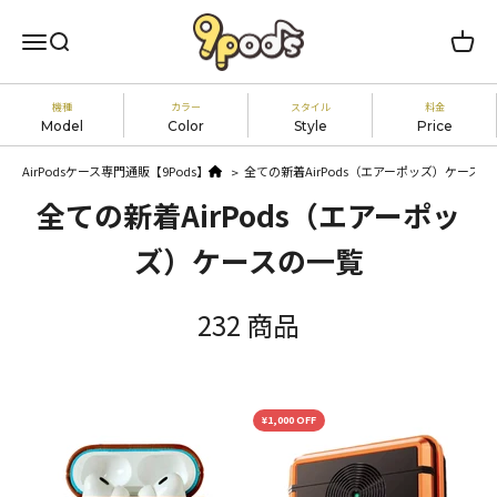
コンテンツへスキップ
AirPodsケース専門通販【9Pods（ナイン
メニューを開く
検索を開く
カート
機種
カラー
スタイル
料金
Model
Color
Style
Price
AirPodsケース専門通販【9Pods】
全ての新着AirPods（エアーポッズ）ケース
AirPods（第1世代）
AirPods（第2世代）
ホワイト
～2,999円
ブラック
3,000円～3,999円
レッド
4,000円～4,999円
ブルー
全ての新着AirPods（エアーポッ
AirPods（第3世代）
AirPods（第4世代）
イエロー
5,000円～5,999円
グリーン
6,000円～
ピンク
セール商品
オレンジ
ズ）ケースの一覧
パープル
AirPods Pro（第1世代）
ネイビー
ブラウン
AirPods Pro（第2世代）
ベージュ
男性向け
女性向け
可愛い
232
商品
シルバー
ゴールド
グレー
クリア
AirPods Pro（第3世代）
<
¥1,000 OFF
カッコイイ
お洒落
シンプル