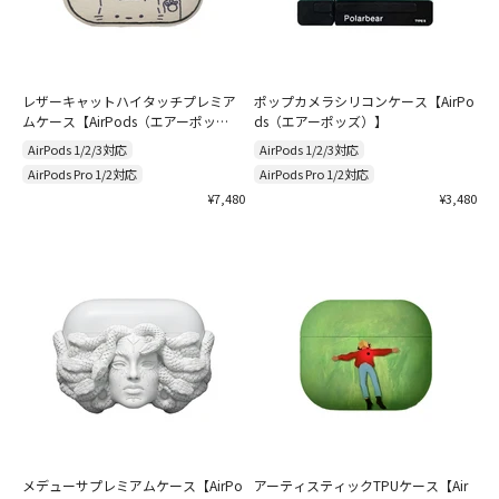
レザーキャットハイタッチプレミア
ポップカメラシリコンケース【AirPo
ムケース【AirPods（エアーポッ
ds（エアーポッズ）】
ズ）】
AirPods 1/2/3対応
AirPods 1/2/3対応
AirPods Pro 1/2対応
AirPods Pro 1/2対応
セール価格
セール価格
¥7,480
¥3,480
メデューサプレミアムケース【AirPo
アーティスティックTPUケース【Air