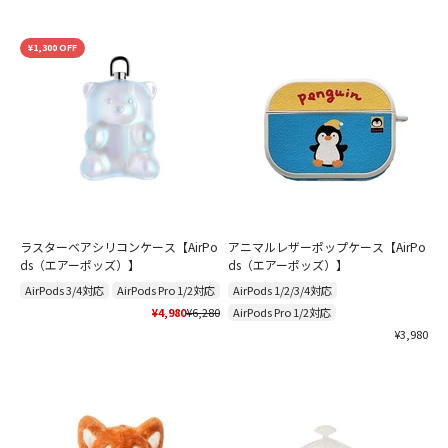
¥1,300 OFF
ラスターベアシリコンケース【AirPo
アニマルレザーポップケース【AirPo
ds（エアーポッズ）】
ds（エアーポッズ）】
AirPods 3/4対応
AirPods Pro 1/2対応
AirPods 1/2/3/4対応
セール価格
通常価格
¥4,980
¥6,280
AirPods Pro 1/2対応
セール価格
¥3,980