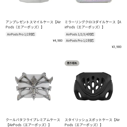
アンプレゼントスマイルケース【Air
ミラーリングクロコダイルケース【A
Pods（エアーポッズ）】
irPods（エアーポッズ）】
AirPods Pro 1/2対応
AirPods 1/2/3/4対応
セール価格
¥4,980
AirPods Pro 1/2対応
セール価格
¥3,980
売り切れ
クールバタフライプレミアムケース
スタイリッシュスポットケース【Air
【AirPods（エアーポッズ）】
Pods（エアーポッズ）】