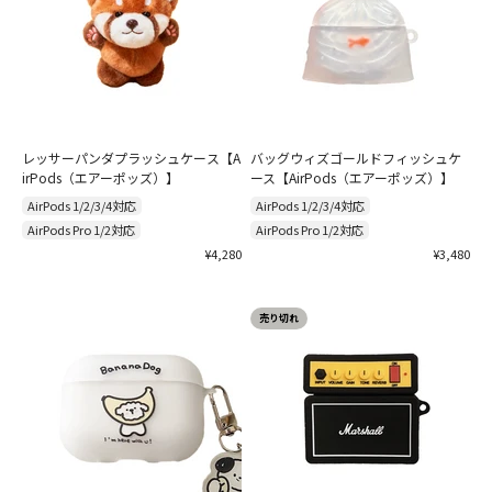
レッサーパンダプラッシュケース【A
バッグウィズゴールドフィッシュケ
irPods（エアーポッズ）】
ース【AirPods（エアーポッズ）】
AirPods 1/2/3/4対応
AirPods 1/2/3/4対応
AirPods Pro 1/2対応
AirPods Pro 1/2対応
セール価格
セール価格
¥4,280
¥3,480
売り切れ