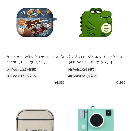
カートゥーンダックスデコケース【A
ポップクロコダイルシリコンケース
irPods（エアーポッズ）】
【AirPods（エアーポッズ）】
AirPods 1/2/3/4対応
AirPods 1/2/3対応
AirPods Pro 1/2対応
AirPods Pro 1/2対応
セール価格
セール価格
¥4,980
¥3,980