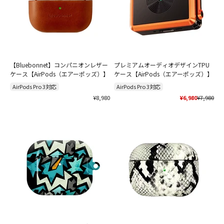
【Bluebonnet】コンパニオンレザー
プレミアムオーディオデザインTPU
ユニーク
アニマル
韓国ファッション
ケース【AirPods（エアーポッズ）】
ケース【AirPods（エアーポッズ）】
AirPods Pro 3対応
AirPods Pro 3対応
セール価格
セール価格
通常価格
¥8,980
¥6,980
¥7,980
ぬいぐるみ系