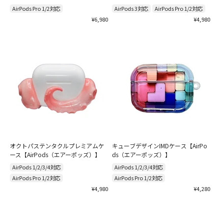
AirPods Pro 1/2対応
AirPods 3対応
AirPods Pro 1/2対応
セール価格
セール価格
¥6,980
¥4,980
オクトパステンタクルプレミアムケ
キューブデザインIMDケース【AirPo
ース【AirPods（エアーポッズ）】
ds（エアーポッズ）】
AirPods 1/2/3/4対応
AirPods 1/2/3/4対応
AirPods Pro 1/2対応
AirPods Pro 1/2対応
セール価格
セール価格
¥4,980
¥4,280